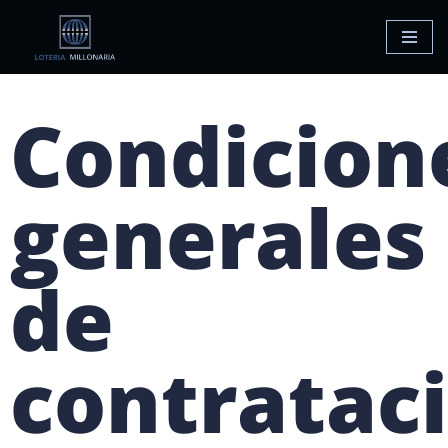
Saltar
al
contenido
Condicion
generales
de
contratac