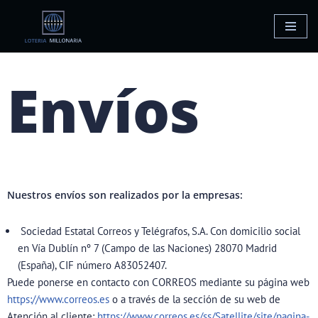
Saltar
al
contenido
Envíos
Nuestros envíos son realizados por la empresas:
Sociedad Estatal Correos y Telégrafos, S.A. Con domicilio social
en Vía Dublín nº 7 (Campo de las Naciones) 28070 Madrid
(España), CIF número A83052407.
Puede ponerse en contacto con CORREOS mediante su página web
https://www.correos.es
o a través de la sección de su web de
Atención al cliente:
https://www.correos.es/ss/Satellite/site/pagina-